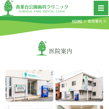
青葉台公園歯
HOME
≫ 医院案内 ≫
ホーム
大切にしていること
診療案内
医院案内
院長紹介&Interview
医院案内